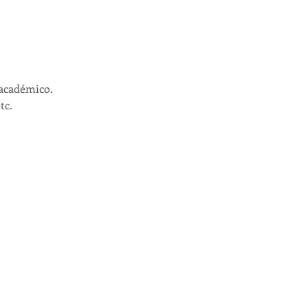
académico. 
c. 