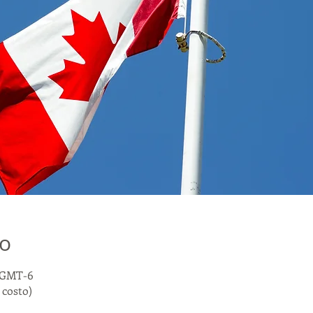
о
0 GMT-6
costo)