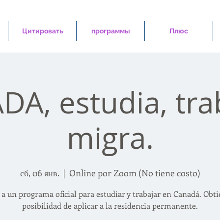
Цитировать
программы
Плюс
A, estudia, tra
migra.
сб, 06 янв.
  |  
Online por Zoom (No tiene costo)
 a un programa oficial para estudiar y trabajar en Canadá. Obti
posibilidad de aplicar a la residencia permanente.