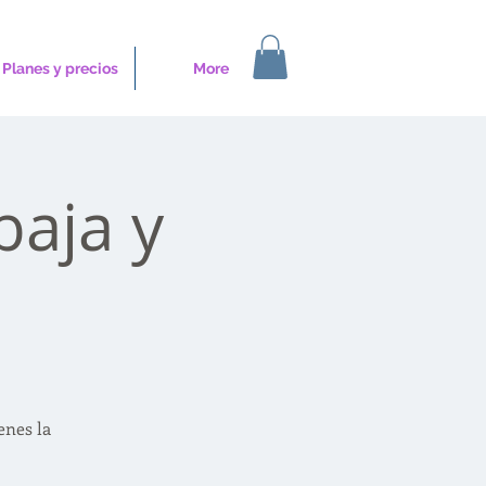
Planes y precios
More
baja y
enes la