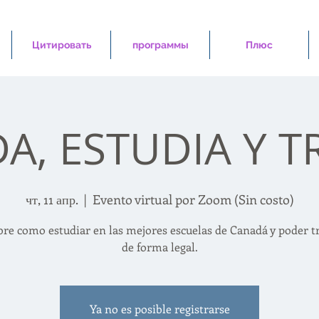
Цитировать
программы
Плюс
A, ESTUDIA Y T
чт, 11 апр.
  |  
Evento virtual por Zoom (Sin costo)
re como estudiar en las mejores escuelas de Canadá y poder t
de forma legal.
Ya no es posible registrarse