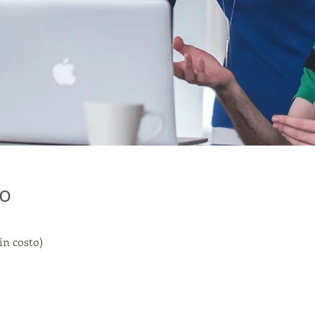
о
in costo)