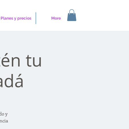
Planes y precios
More
tén tu
adá
do y
ncia