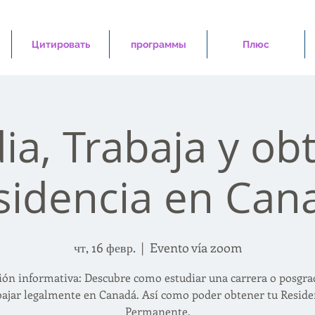
Цитировать
программы
Плюс
ia, Trabaja y ob
sidencia en Can
чт, 16 февр.
  |  
Evento vía zoom
ión informativa: Descubre como estudiar una carrera o posgra
bajar legalmente en Canadá. Así como poder obtener tu Reside
Permanente.