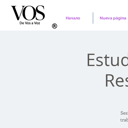
Начало
Nueva página
Estud
Re
Ses
tra